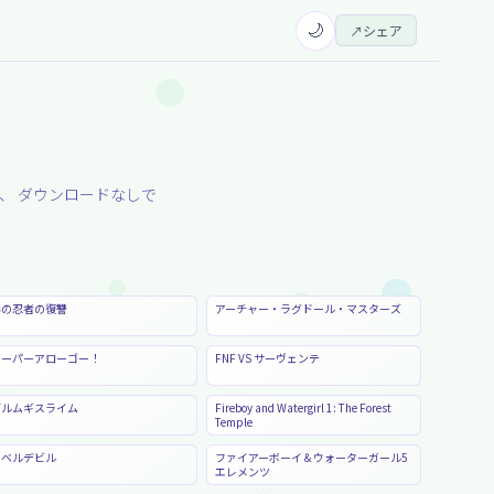
🌙
↗
シェア
、 ダウンロードなしで
影の忍者の復讐
アーチャー・ラグドール・マスターズ
スーパーアローゴー！
FNF VS サーヴェンテ
ブルムギスライム
Fireboy and Watergirl 1: The Forest
Temple
レベルデビル
ファイアーボーイ＆ウォーターガール5
エレメンツ