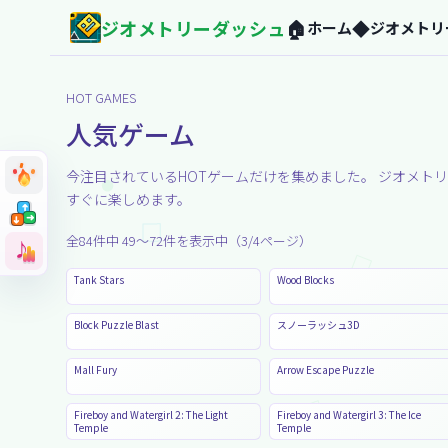
ジオメトリーダッシュ
🏠
◆
ホーム
ジオメトリ
HOT GAMES
人気ゲーム
今注目されているHOTゲームだけを集めました。 ジオメト
すぐに楽しめます。
➜
➜
➜
➜
➜
➜
全
84
件中
49
〜
72
件を表示中（
3
/
4
ページ）
♪
♪
Tank Stars
Wood Blocks
Block Puzzle Blast
スノーラッシュ3D
Mall Fury
Arrow Escape Puzzle
Fireboy and Watergirl 2: The Light
Fireboy and Watergirl 3: The Ice
Temple
Temple