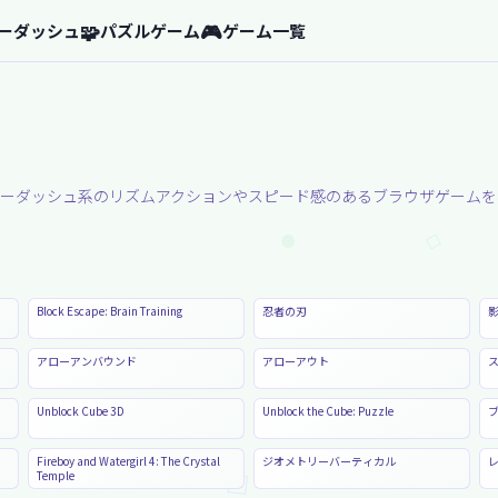
🧩
🎮
ーダッシュ
パズルゲーム
ゲーム一覧
リーダッシュ系のリズムアクションやスピード感のあるブラウザゲームを
Block Escape: Brain Training
忍者の刃
アローアンバウンド
アローアウト
Unblock Cube 3D
Unblock the Cube: Puzzle
Fireboy and Watergirl 4: The Crystal
ジオメトリーバーティカル
Temple