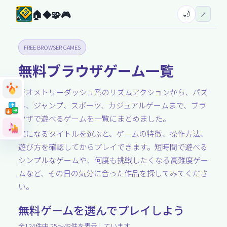
🏠
◆
🧩
🎮
🌙
↗
FREE BROWSER GAMES
無料ブラウザゲーム一覧
ジオメトリーダッシュ系のリズムアクションから、パズ
ル、ジャンプ、スポーツ、カジュアルゲームまで、ブラ
➜
➜
➜
➜
➜
ウザで遊べるゲームを一覧にまとめました。
➜
♪
♪
気になるタイトルを選ぶと、ゲームの特徴、操作方法、
遊び方を確認してからプレイできます。短時間で遊べる
シンプルなゲームや、何度も挑戦したくなる高難度ゲー
ムなど、その日の気分に合った作品を探してみてくださ
い。
無料ゲームを選んでプレイしよう
全
124
件中
25
〜
48
件を表示しています