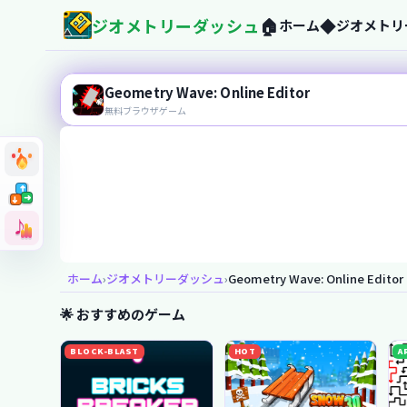
ジオメトリーダッシュ
🏠
◆
ホーム
ジオメトリ
geometry-dash-jp.com
Geometry Wave: Online Editor
無料ブラウザゲーム
➜
➜
➜
➜
➜
➜
今すぐプレイ！
♪
♪
ホーム
›
ジオメトリーダッシュ
›
Geometry Wave: Online Editor
🌟 おすすめのゲーム
BLOCK-BLAST
HOT
A