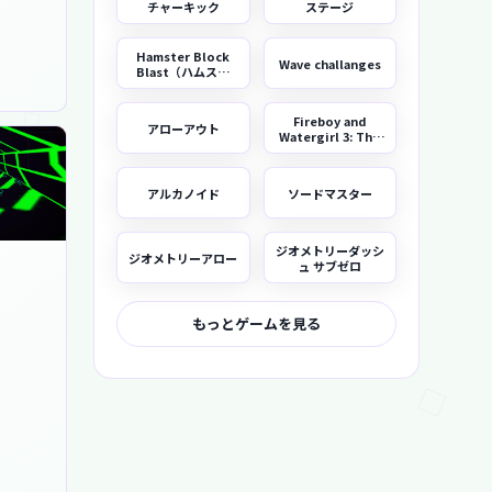
チャーキック
ステージ
Hamster Block
Wave challanges
Blast（ハムスタ
ー・ブロックブラス
ト）
Fireboy and
アローアウト
Watergirl 3: The
Ice Temple
アルカノイド
ソードマスター
ジオメトリーダッシ
ジオメトリーアロー
ュ サブゼロ
もっとゲームを見る