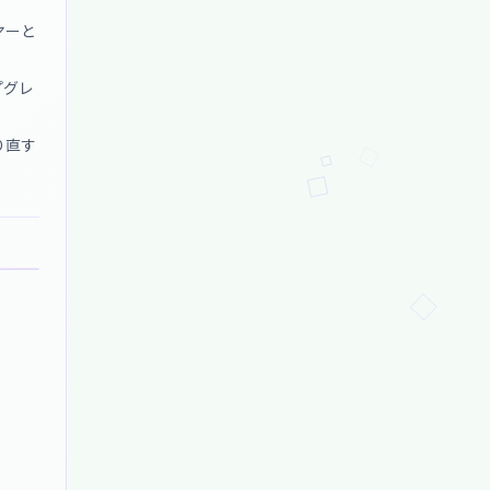
ヤーと
プグレ
り直す