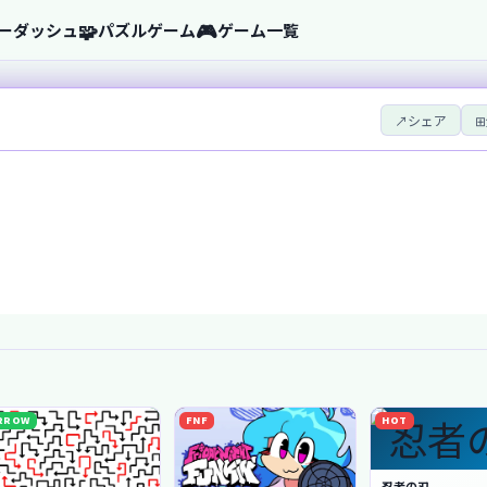
🧩
🎮
ーダッシュ
パズルゲーム
ゲーム一覧
↗
シェア
⊞
RROW
FNF
HOT
忍者の刃