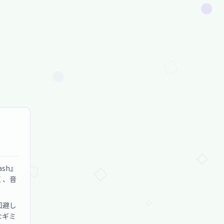
ash』
く、音
回避し
なギミ