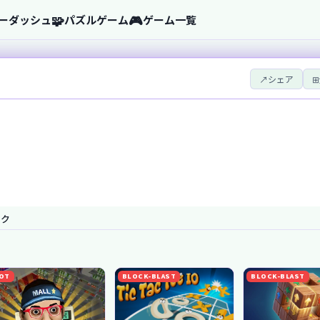
🧩
🎮
ーダッシュ
パズルゲーム
ゲーム一覧
↗
シェア
⊞
ック
OT
BLOCK-BLAST
BLOCK-BLAST