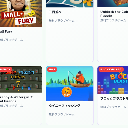
Unblock the Cub
三目並べ
Puzzle
無料ブラウザゲーム
無料ブラウザゲーム
all Fury
無料ブラウザゲーム
IREBOY
HOT
BLOCK-BLAST
ireboy & Watergirl 7:
ブロックブラスト
nd Friends
タイニーフィッシング
無料ブラウザゲーム
無料ブラウザゲーム
無料ブラウザゲーム