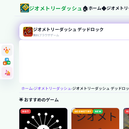
ジオメトリーダッシュ
🏠
◆
ホーム
ジオメトリ
geometry-dash-jp.com
ジオメトリーダッシュ デッドロック
無料ブラウザゲーム
➜
➜
➜
➜
➜
➜
♪
♪
ホーム
›
ジオメトリーダッシュ
›
ジオメトリーダッシュ デッドロ
今すぐプレイ！
🌟 おすすめのゲーム
HOT
GEOMETRY
NEW
H