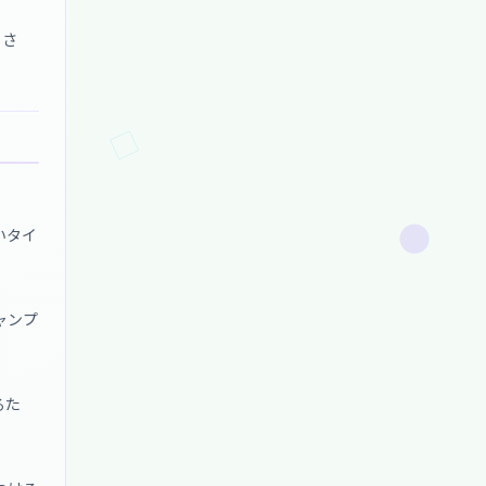
。さ
いタイ
ャンプ
るた