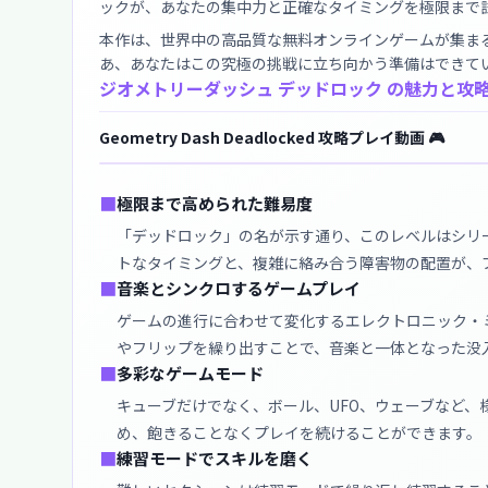
ックが、あなたの集中力と正確なタイミングを極限まで
本作は、世界中の高品質な無料オンラインゲームが集まる
あ、あなたはこの究極の挑戦に立ち向かう準備はできて
ジオメトリーダッシュ デッドロック の魅力と攻
Geometry Dash Deadlocked 攻略プレイ動画 🎮
■
極限まで高められた難易度
「デッドロック」の名が示す通り、このレベルはシリ
トなタイミングと、複雑に絡み合う障害物の配置が、
■
音楽とシンクロするゲームプレイ
ゲームの進行に合わせて変化するエレクトロニック・
やフリップを繰り出すことで、音楽と一体となった没
■
多彩なゲームモード
キューブだけでなく、ボール、UFO、ウェーブなど
め、飽きることなくプレイを続けることができます。
■
練習モードでスキルを磨く