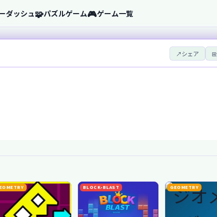
🧩
🎮
ーダッシュ
パズルゲーム
ゲーム一覧
↗
シェア
⊞
EOMETRY
BLOCK-BLAST
GEOMETRY