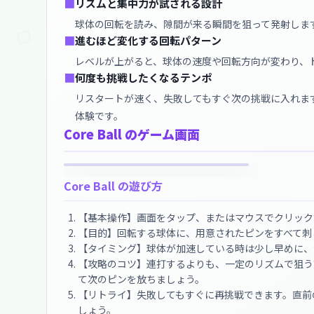
■
リズムと集中力が試される設計
球体の回転を読み、隙間が来る瞬間を狙って発射しま
■
進むほど変化する回転パターン
レベルが上がると、球体の速度や回転方向が変わり、
■
何度も挑戦したくなるテンポ
リスタートが速く、失敗してもすぐ次の挑戦に入れます
体験です。
Core Ball のゲーム画面
Core Ball の遊び方
【基本操作】画面をタップ、またはマウスでクリック
【目的】回転する球体に、用意されたピンをすべて刺
【タイミング】球体が加速している時は少し早めに、
【攻略のコツ】連打するよりも、一定のリズムで狙う
て次のピンを放ちましょう。
【リトライ】失敗してもすぐに再挑戦できます。直前
しょう。