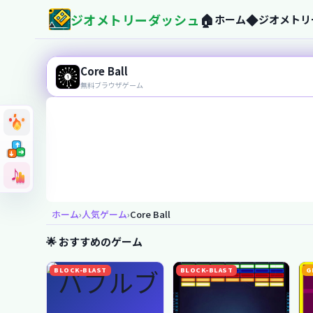
ジオメトリーダッシュ
🏠
◆
ホーム
ジオメトリ
geometry-dash-jp.com
Core Ball
無料ブラウザゲーム
➜
➜
➜
➜
➜
➜
♪
♪
今すぐプレイ！
ホーム
›
人気ゲーム
›
Core Ball
🌟 おすすめのゲーム
BLOCK-BLAST
BLOCK-BLAST
G