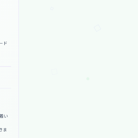
ード
着い
きま