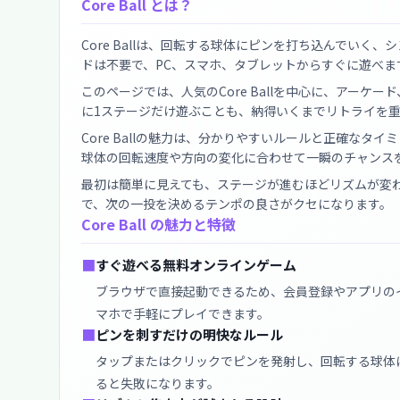
Core Ball とは？
Core Ballは、回転する球体にピンを打ち込んでい
ドは不要で、PC、スマホ、タブレットからすぐに遊べま
このページでは、人気のCore Ballを中心に、アー
に1ステージだけ遊ぶことも、納得いくまでリトライを
Core Ballの魅力は、分かりやすいルールと正確な
球体の回転速度や方向の変化に合わせて一瞬のチャンス
最初は簡単に見えても、ステージが進むほどリズムが変
で、次の一投を決めるテンポの良さがクセになります。
Core Ball の魅力と特徴
■
すぐ遊べる無料オンラインゲーム
ブラウザで直接起動できるため、会員登録やアプリの
マホで手軽にプレイできます。
■
ピンを刺すだけの明快なルール
タップまたはクリックでピンを発射し、回転する球体
ると失敗になります。