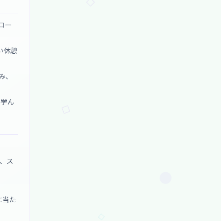
ロー
い休憩
み、
、学ん
、ス
に当た