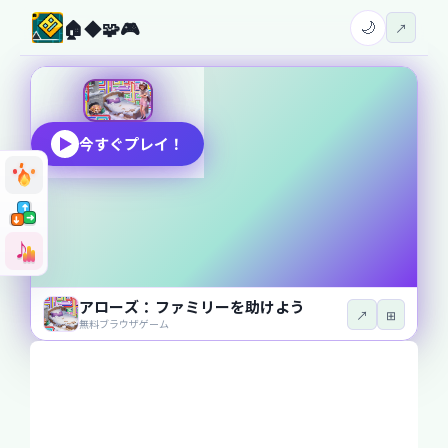
🏠
◆
🧩
🎮
🌙
↗
今すぐプレイ！
➜
➜
➜
➜
➜
➜
♪
♪
アローズ：ファミリーを助けよう
↗
⊞
無料ブラウザゲーム