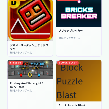
ブリックブレイカー
無料ブラウザゲーム
ジオメトリーダッシュ デッドロ
ック
無料ブラウザゲーム
FIREBOY
BLOCK-BLAST
Fireboy And Watergirl 6:
Fairy Tales
無料ブラウザゲーム
Block Puzzle Blast